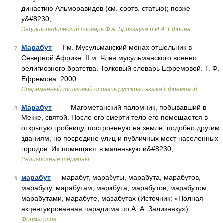
династию Альморавидов (см. соотв. статью); позже
у&#8230; …
Энциклопедический словарь Ф.А. Брокгауза и И.А. Ефрона
Марабут
— I м. Мусульманский монах отшельник в
7
Северной Африке. II м. Член мусульманского военно
религиозного братства. Толковый словарь Ефремовой. Т. Ф.
Ефремова. 2000 …
Современный толковый словарь русского языка Ефремовой
Марабут
— Магометанский паломник, побывавший в
8
Мекке, святой. После его смерти тело его помещается в
открытую гробницу, построенную на земле, подобно другим
зданиям, но посредине улиц и публичных мест населенных
городов. Их помещают в маленькую и&#8230; …
Религиозные термины
марабут
— марабут, марабуты, марабута, марабутов,
9
марабуту, марабутам, марабута, марабутов, марабутом,
марабутами, марабуте, марабутах (Источник: «Полная
акцентуированная парадигма по А. А. Зализняку») …
Формы слов