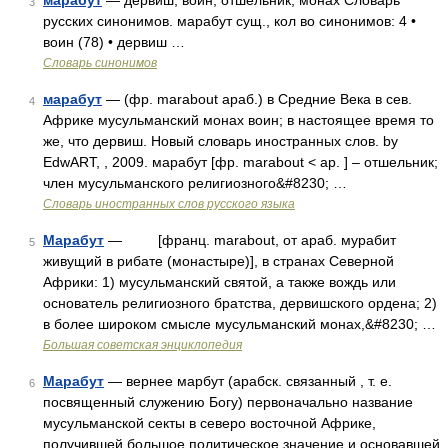
марабут
— дервиш, воин, отшельник, монах Словарь
3
русских синонимов. марабут сущ., кол во синонимов: 4 •
воин (78) • дервиш …
Словарь синонимов
марабут
— (фр. marabout араб.) в Средние Века в сев.
4
Африке мусульманский монах воин; в настоящее время то
же, что дервиш. Новый словарь иностранных слов. by
EdwART, , 2009. марабут [фр. marabout < ар. ] – отшельник;
член мусульманского религиозного&#8230; …
Словарь иностранных слов русского языка
Марабут
— [франц. marabout, от араб. мурабит
5
живущий в рибате (монастыре)], в странах Северной
Африки: 1) мусульманский святой, а также вождь или
основатель религиозного братства, дервишского ордена; 2)
в более широком смысле мусульманский монах,&#8230; …
Большая советская энциклопедия
Марабут
— вернее марбут (арабск. связанный , т. е.
6
посвященный служению Богу) первоначально название
мусульманской секты в северо восточной Африке,
получившей большое политическое значение и основавшей