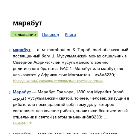
марабут
Толкование
Перевод
Книги
марабут
— а, м. marabout m. &LT;араб. marbut связанный,
1
посвященный богу. 1. Мусульманский монах отшельник в
Северной Африке; член мусульманского военно
религиозного братства. БАС 1. Марабут или марбут, так
называются у Африканских Магометан .. их&#8230; …
Исторический словарь галлицизмов русского языка
Марабут
— Марабут. Гравюра, 1890 год Мурабит (араб.
2
مَربوط‎‎) мусульманский святой, точнее, человек, живущий в
рибате или посвящающий себя тому делу, которое
составляет назначение рибата, значит или благочестивый
отшельник и святой (в этом значении&#8230; …
Википедия