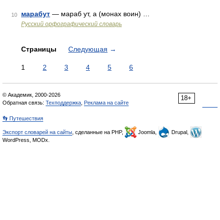
марабут
— мараб ут, а (монах воин) …
10
Русский орфографический словарь
Страницы
Следующая
→
1
2
3
4
5
6
© Академик, 2000-2026
18+
Обратная связь:
Техподдержка
,
Реклама на сайте
👣 Путешествия
Экспорт словарей на сайты
, сделанные на PHP,
Joomla,
Drupal,
WordPress, MODx.